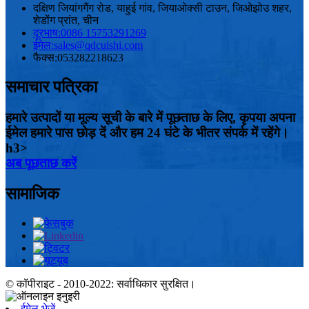
दक्षिण जियांगगैंग रोड, याहुई गांव, जियाओक्सी टाउन, जिओझोउ शहर,
शेडोंग प्रांत, चीन
दूरभाष:
0086 15753291269
ईमेल:
sales@qdcuishi.com
फैक्स:
053282218623
समाचार पत्रिका
हमारे उत्पादों या मूल्य सूची के बारे में पूछताछ के लिए, कृपया अपना
ईमेल हमारे पास छोड़ दें और हम 24 घंटे के भीतर संपर्क में रहेंगे।
h3>
अब पूछताछ करें
सामाजिक
© कॉपीराइट - 2010-2022: सर्वाधिकार सुरक्षित।
ईमेल भेजें