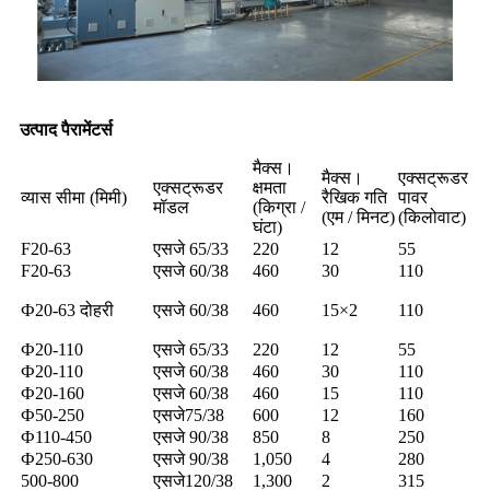
उत्पाद पैरामेंटर्स
मैक्स।
मैक्स।
एक्सट्रूडर
एक्सट्रूडर
क्षमता
व्यास सीमा (मिमी)
रैखिक गति
पावर
मॉडल
(किग्रा /
(एम / मिनट)
(किलोवाट)
घंटा)
F20-63
एसजे 65/33
220
12
55
F20-63
एसजे 60/38
460
30
110
Ф20-63 दोहरी
एसजे 60/38
460
15×2
110
Ф20-110
एसजे 65/33
220
12
55
Ф20-110
एसजे 60/38
460
30
110
Ф20-160
एसजे 60/38
460
15
110
Ф50-250
एसजे75/38
600
12
160
Ф110-450
एसजे 90/38
850
8
250
Ф250-630
एसजे 90/38
1,050
4
280
500-800
एसजे120/38
1,300
2
315