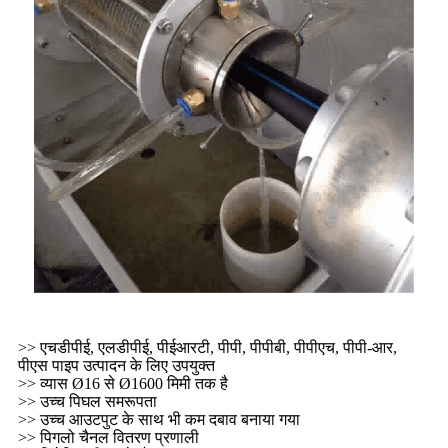
>> एचडीपीई, एलडीपीई, पीईआरटी, पीपी, पीपीबी, पीपीएच, पीपी-आर,
पीएस पाइप उत्पादन के लिए उपयुक्त
>> व्यास Ø16 से Ø1600 मिमी तक है
>> उच्च पिघल समरूपता
>> उच्च आउटपुट के साथ भी कम दबाव बनाया गया
>> पिगलो चैनल वितरण प्रणाली