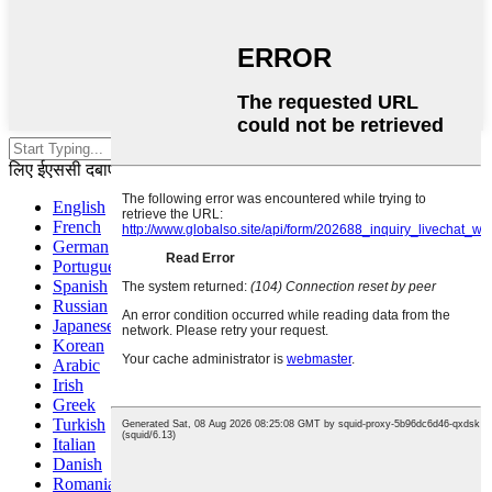
खोज के लिए एंटर दबाएं या बंद करने के
लिए ईएससी दबाएं
English
French
German
Portuguese
Spanish
Russian
Japanese
Korean
Arabic
Irish
Greek
Turkish
Italian
Danish
Romanian