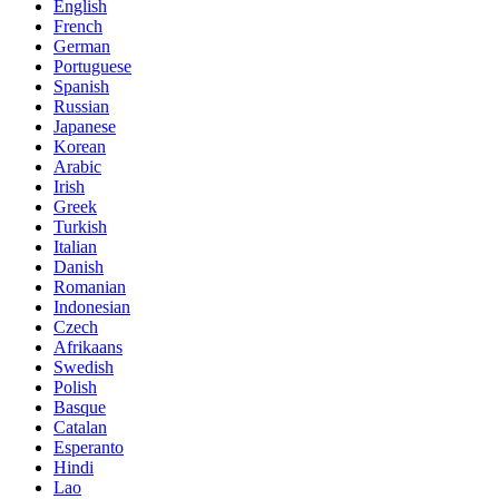
English
French
German
Portuguese
Spanish
Russian
Japanese
Korean
Arabic
Irish
Greek
Turkish
Italian
Danish
Romanian
Indonesian
Czech
Afrikaans
Swedish
Polish
Basque
Catalan
Esperanto
Hindi
Lao