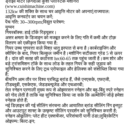
ड्राइव मोटर क़िंगदाओ कुशी प्लास्टिक मशीनरी
(www.cuishimachine.com)
132kw की शक्ति के साथ चर आवृत्ति मोटर को अपनाएं;राज्यपाल:
आवृत्ति कनवर्टर का चयन करें;
पेंच गति: 30--300rpm;विद्युत पारेषण:
युग्मन
गियरबॉक्स: हाई टॉर्क रिड्यूसर।
असर क्षमता के डिजाइन को मजबूत करने के लिए गति में कमी और टोक़
वितरण को एकीकृत किया गया है;
गियर उच्च गुणवत्ता वाले मिश्र धातु इस्पात से बना है।कार्बराइजिंग और
क्वेंचिंग के बाद, गियर बिल्कुल जमीन है।मशीनिंग सटीकता ग्रेड 5 से ऊपर
है। दांत की सतह की कठोरता hrc60-65 तक पहुंच जाती है।कम शोर और
बड़े ट्रांसमिशन टॉर्क के साथ लोड के तहत गियर के सही जुड़ाव को
सुनिश्चित करने के लिए टूथ प्रोफाइल और हेलिक्स को संशोधित किया गया
है;
बीयरिंग आम तौर पर विश्व प्रसिद्ध ब्रांड हैं, जैसे एनएसके, एफएजी,
टीडब्लूबी, एसकेएफ, जेडडब्ल्यूजेड और एचआरबी;
तेल स्नेहन प्रणाली मुख्य रूप से ओइमरसन स्नेहन और बहु-बिंदु स्प्रे स्नेहन
को गोद लेती है ताकि यह सुनिश्चित किया जा सके कि अल्मोविंग जोड़े हमेशा
स्नेहक होते हैं;
नई डिज़ाइन की गई सीलिंग संरचना और आयातित ब्रांड सीलिंग रिंग इनपुट
और आउटपुट शाफ्ट के उत्कृष्ट सीलिंग प्रदर्शन को सुनिश्चित करती है;
स्नेहन ओकूलिंग: प्लेट हीट एक्सचेंजर, परिसंचारी पानी ठंडा;लुब्रिकेटिंग
ओइपम्प: बिल्ट-इन;