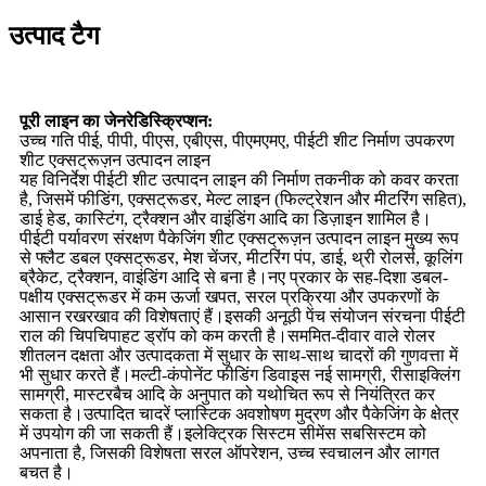
उत्पाद टैग
पूरी लाइन का जेनरेडिस्क्रिप्शन:
उच्च गति पीई, पीपी, पीएस, एबीएस, पीएमएमए, पीईटी शीट निर्माण उपकरण
शीट एक्सट्रूज़न उत्पादन लाइन
यह विनिर्देश पीईटी शीट उत्पादन लाइन की निर्माण तकनीक को कवर करता
है, जिसमें फीडिंग, एक्सट्रूडर, मेल्ट लाइन (फिल्ट्रेशन और मीटरिंग सहित),
डाई हेड, कास्टिंग, ट्रैक्शन और वाइंडिंग आदि का डिज़ाइन शामिल है।
पीईटी पर्यावरण संरक्षण पैकेजिंग शीट एक्सट्रूज़न उत्पादन लाइन मुख्य रूप
से फ्लैट डबल एक्सट्रूडर, मेश चेंजर, मीटरिंग पंप, डाई, थ्री रोलर्स, कूलिंग
ब्रैकेट, ट्रैक्शन, वाइंडिंग आदि से बना है।नए प्रकार के सह-दिशा डबल-
पक्षीय एक्सट्रूडर में कम ऊर्जा खपत, सरल प्रक्रिया और उपकरणों के
आसान रखरखाव की विशेषताएं हैं।इसकी अनूठी पेंच संयोजन संरचना पीईटी
राल की चिपचिपाहट ड्रॉप को कम करती है।सममित-दीवार वाले रोलर
शीतलन दक्षता और उत्पादकता में सुधार के साथ-साथ चादरों की गुणवत्ता में
भी सुधार करते हैं।मल्टी-कंपोनेंट फीडिंग डिवाइस नई सामग्री, रीसाइक्लिंग
सामग्री, मास्टरबैच आदि के अनुपात को यथोचित रूप से नियंत्रित कर
सकता है।उत्पादित चादरें प्लास्टिक अवशोषण मुद्रण और पैकेजिंग के क्षेत्र
में उपयोग की जा सकती हैं।इलेक्ट्रिक सिस्टम सीमेंस सबसिस्टम को
अपनाता है, जिसकी विशेषता सरल ऑपरेशन, उच्च स्वचालन और लागत
बचत है।