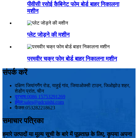
पीवीसी रसोई कैबिनेट फोम बोर्ड बाहर निकालना
मशीन
प्लेट जोड़ने की मशीन
परमवीर चक्र फोम बोर्ड बाहर निकालना मशीन
संपर्क करें
दक्षिण जियांगगैंग रोड, याहुई गांव, जियाओक्सी टाउन, जिओझोउ शहर,
शेडोंग प्रांत, चीन
दूरभाष:
0086 15753291269
ईमेल:
sales@qdcuishi.com
फैक्स:
053282218623
समाचार पत्रिका
हमारे उत्पादों या मूल्य सूची के बारे में पूछताछ के लिए, कृपया अपना