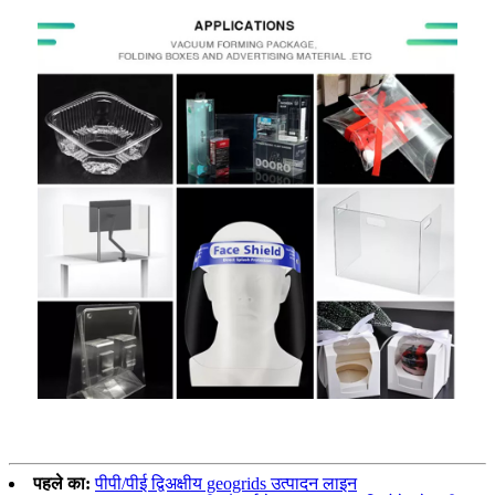
पहले का:
पीपी/पीई द्विअक्षीय geogrids उत्पादन लाइन