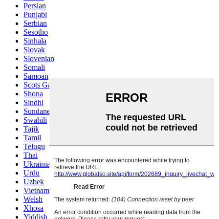
Persian
Punjabi
Serbian
Sesotho
Sinhala
Slovak
Slovenian
Somali
Samoan
Scots Gaelic
Shona
Sindhi
Sundanese
Swahili
Tajik
Tamil
Telugu
Thai
Ukrainian
Urdu
Uzbek
Vietnamese
Welsh
Xhosa
Yiddish