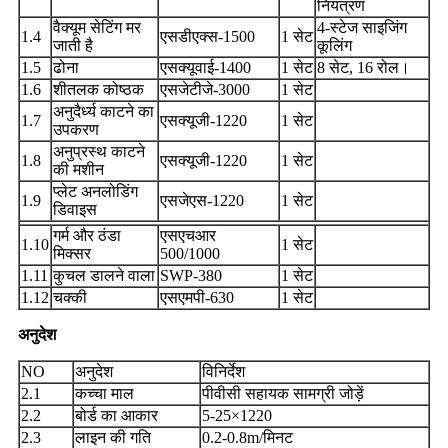
नियंत्रण
वैक्यूम सेटिंग मर
4-स्टेज साइजिंग
1.4
एसडीएक्स-1500
1 सेट
जाती है
कूलिंग
1.5
ढोना
एसक्यूवाई-1400
1 सेट
8 सेट, 16 रोल।
1.6
शीतलक कोष्ठक
एसजेटीजे-3000
1 सेट
अनुदैर्ध्य काटने का
1.7
एसक्यूजी-1220
1 सेट
उपकरण
अनुप्रस्थ काटने
1.8
एसक्यूजी-1220
1 सेट
की मशीन
प्लेट अनलोडिंग
1.9
एसजेएस-1220
1 सेट
डिवाइस
गर्म और ठंडा
एसएचआर
1.10
1 सेट
मिक्सर
500/1000
1.11
कुचल डालने वाला
SWP-380
1 सेट
1.12
चक्की
एसएमपी-630
1 सेट
अनुदेश
NO
अनुदेश
विनिर्देश
2.1
कच्चा माल
पीवीसी सहायक सामग्री जोड़ें
2.2
बोर्ड का आकार
5-25×1220
2.3
लाइन की गति
0.2-0.8m/मिनट