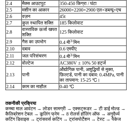
2.4
मैक्स आउटपुट
350-450 किग्रा / घंटा
2.5
मशीन का आकार
26000×2200×2900 एल×डब्ल्यू×एच
2.6
वज़न
45t
2.7
कुल स्थापित शक्ति
185 किलोवाट
वास्तविक ऊर्जा खपत
2.8
125 किलोवाट
शक्ति
3/
2.9
गैस का उपभोग
0.4 मी
मिन
2.10
दबाव
0.6 एमपीए
3/
2.11
जल परिसंचरण
0.4 मी
मिन
2.12
वोल्टेज
AC380V ± 10% 50 हर्ट्ज
औद्योगिक पानी, अशुद्धियों से मुक्त,
2.13
पानी
फ़िल्टर्ड, पानी का दबाव: 0.4MPa, पानी
का तापमान: 15-25 ℃।
2.14
काम का माहौल
0-40 ℃
तकनीकी प्रक्रिया
कच्चा माल आवंटन → लोडर सामग्री → एक्सट्रूडर → टी डाई मोल्ड →
कैलिब्रेशन टेबल → कूलिंग फ्रेम → 8 रोलर्स हॉलिंग ऑफ → अनुदैर्ध्य
कटिंग डिवाइस → ट्रांसवर्स कटिंग → ट्रांसपोर्टेशन → टेस्ट → पैकेज