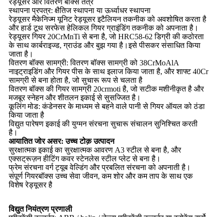
रेड्यूसर और वितरण बॉक्स तंत्र
स्थापना प्रपत्र: क्षैतिज स्थापना या ऊर्ध्वाधर स्थापना
रेड्यूसर मैकेनिज्म यूनिट रेड्यूसर इटैलियन तकनीक को अवशोषित करता है
और हार्ड टूथ सरफेस हेलिकल गियर ग्राइंडिंग तकनीक को अपनाता है।
रेड्यूसर गियर 20CrMnTi से बना है, जो HRC58-62 डिग्री की कठोरता
के साथ कार्बराइज्ड, ग्राउंड और बुझ गया है।इसे पीसकर संसाधित किया
जाता है।
वितरण बॉक्स सामग्री: वितरण बॉक्स सामग्री को 38CrMoAlA
नाइट्राइडिंग और गियर पीस के साथ इलाज किया जाता है, और शाफ्ट 40Cr
सामग्री से बना होता है, जो सुचारू रूप से चलता है
वितरण बॉक्स की गियर सामग्री 20crmoti है, जो सटीक मशीनीकृत है और
मजबूर स्नेहन और शीतलन इकाई से सुसज्जित है।
कूलिंग मोड: कंडेनसर के माध्यम से बहने वाले पानी से गियर ऑयल को ठंडा
किया जाता है
विद्युत पारेषण इकाई की युग्मन संरचना सुचारू संचालन सुनिश्चित करती
है।
आयातित जोर असर: उच्च टोक़ उत्पादन
सुरक्षात्मक इकाई का सुरक्षात्मक आवरण A3 स्टील से बना है, और
एक्सट्रूज़न हीटिंग कवर स्टेनलेस स्टील प्लेट से बना है।
फ्रेम संरचना वर्ग ट्यूब वेल्डिंग और प्रबलित संरचना को अपनाती है।
संपूर्ण गियरबॉक्स उच्च सेवा जीवन, कम शोर और कम ताप के साथ एक
विशेष रेड्यूसर है
विद्युत नियंत्रण प्रणाली