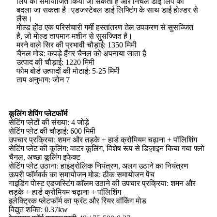
लिप को समायोजित किया जा सकता है और निचले डाई लिप को
बदला जा सकता है।एडजस्टेबल डाई लिफ्टिंग के साथ डाई होल्डर से
लैस।
मोल्ड होंठ एक परिसंचारी गर्मी हस्तांतरण तेल उपकरण से सुसज्जित
है, जो मोल्ड तापमान मशीन से सुसज्जित है।
मरने वाले सिर की प्रभावी चौड़ाई: 1350 मिमी
चैनल मोड: कपड़े हैंगर चैनल को अपनाया जाता है
उत्पाद की चौड़ाई: 1220 मिमी
फोम बोर्ड उत्पादों की मोटाई: 5-25 मिमी
ताप अनुभाग: जोन 7
कूलिंग शेपिंग प्लेटफॉर्म
सेटिंग प्लेटों की संख्या: 4 जोड़े
सेटिंग प्लेट की चौड़ाई: 600 मिमी
उपचार प्रक्रिया: शमन और तड़के + हार्ड क्रोमियम चढ़ाना + पॉलिशिंग
सेटिंग प्लेट की कूलिंग: वाटर कूलिंग, विशेष रूप से डिज़ाइन किया गया फ्लो
चैनल, अच्छा कूलिंग इफेक्ट
सेटिंग प्लेट उठाना: हाइड्रोलिक नियंत्रण, अलग उठाने का नियंत्रण
ऊपरी फॉर्मवर्क का समायोजन मोड: ठीक समायोजन पेंच
गाइडिंग पोस्ट एडजस्टिंग कॉलम उठाने की उपचार प्रक्रिया: शमन और
तड़के + हार्ड क्रोमियम चढ़ाना + पॉलिशिंग
इलेक्ट्रिक प्लेटफॉर्म का फ्रंट और रियर वॉकिंग मोड
विद्युत शक्ति: 0.37kw