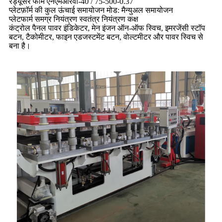
रेड्यूसर फॉर्म एनएमआरवी-40 / 75-500-0.37
प्लेटफ़ॉर्म की कुल ऊंचाई समायोजन मोड: मैन्युअल समायोजन
प्लेटफार्म समग्र नियंत्रण स्वतंत्र नियंत्रण कक्ष
कंट्रोल पैनल पावर इंडिकेटर, मेन इंजन ऑन-ऑफ स्विच, इमरजेंसी स्टॉप
बटन, टैकोमीटर, फाइन एडजस्टमेंट बटन, वोल्टमीटर और पावर स्विच से
बना है।