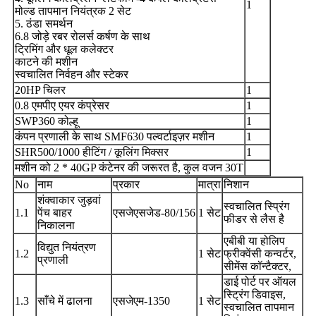
1
मोल्ड तापमान नियंत्रक 2 सेट
5. ठंडा समर्थन
6.8 जोड़े रबर रोलर्स कर्षण के साथ
ट्रिमिंग और धूल कलेक्टर
काटने की मशीन
स्वचालित निर्वहन और स्टेकर
20HP चिलर
1
0.8 एमपीए एयर कंप्रेसर
1
SWP360 कोल्हू
1
कंपन प्रणाली के साथ SMF630 पल्वर्टाइज़र मशीन
1
SHR500/1000 हीटिंग / कूलिंग मिक्सर
1
मशीन को 2 * 40GP कंटेनर की जरूरत है, कुल वजन 30T
No
नाम
प्रकार
मात्रा
निशान
शंक्वाकार जुड़वां
स्वचालित स्प्रिंग
1.1
पेंच बाहर
एसजेएसजेड-80/156
1 सेट
फीडर से लैस है
निकालना
एबीबी या होलिप
विद्युत नियंत्रण
1.2
1 सेट
फ्रीक्वेंसी कन्वर्टर,
प्रणाली
सीमेंस कॉन्टैक्टर,
डाई पोर्ट पर ऑयल
स्ट्रिंग डिवाइस,
1.3
साँचे में ढालना
एसजेएम-1350
1 सेट
स्वचालित तापमान