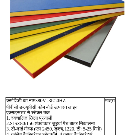
कमोडिटी का नाम380V .3P.50HZ
मात्रा
पीवीसी डब्ल्यूपीसी फोम बोर्ड उत्पादन लाइन
एक्सट्रूडर से स्टेकर तक
1. स्वचालित खिला प्रणाली
2.SJSZ80/156 शंक्वाकार जुड़वां पेंच बाहर निकालना
3. टी-डाई मोल्ड (एल 2450, डब्ल्यू 1220, टी: 5-25 मिमी)
4. कूलिंग कैलिब्रेशन प्लेटफॉर्म -4 कपल कैलिब्रेटर्स