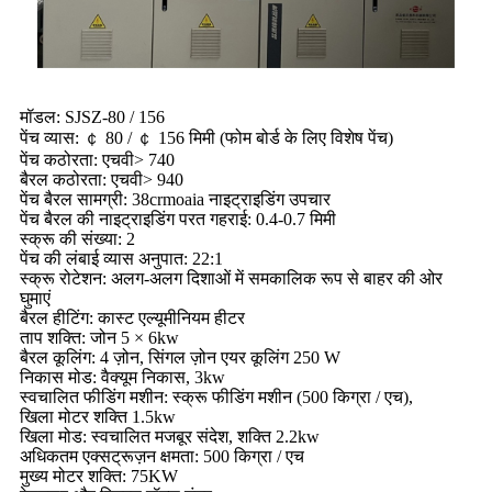
मॉडल: SJSZ-80 / 156
पेंच व्यास: ￠ 80 / ￠ 156 मिमी (फोम बोर्ड के लिए विशेष पेंच)
पेंच कठोरता: एचवी> 740
बैरल कठोरता: एचवी> 940
पेंच बैरल सामग्री: 38crmoaia नाइट्राइडिंग उपचार
पेंच बैरल की नाइट्राइडिंग परत गहराई: 0.4-0.7 मिमी
स्क्रू की संख्या: 2
पेंच की लंबाई व्यास अनुपात: 22:1
स्क्रू रोटेशन: अलग-अलग दिशाओं में समकालिक रूप से बाहर की ओर
घुमाएं
बैरल हीटिंग: कास्ट एल्यूमीनियम हीटर
ताप शक्ति: जोन 5 × 6kw
बैरल कूलिंग: 4 ज़ोन, सिंगल ज़ोन एयर कूलिंग 250 W
निकास मोड: वैक्यूम निकास, 3kw
स्वचालित फीडिंग मशीन: स्क्रू फीडिंग मशीन (500 किग्रा / एच),
खिला मोटर शक्ति 1.5kw
खिला मोड: स्वचालित मजबूर संदेश, शक्ति 2.2kw
अधिकतम एक्सट्रूज़न क्षमता: 500 किग्रा / एच
मुख्य मोटर शक्ति: 75KW